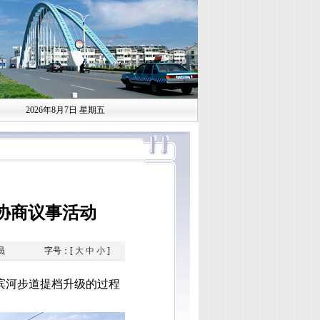
2026年8月7日 星期五
协商议事活动
员
字号：[
大
中
小
]
滨河步道提档升级的过程